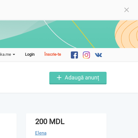
mka.me
Login
Înscrie-te
Adaugă anunț
200 MDL
Elena