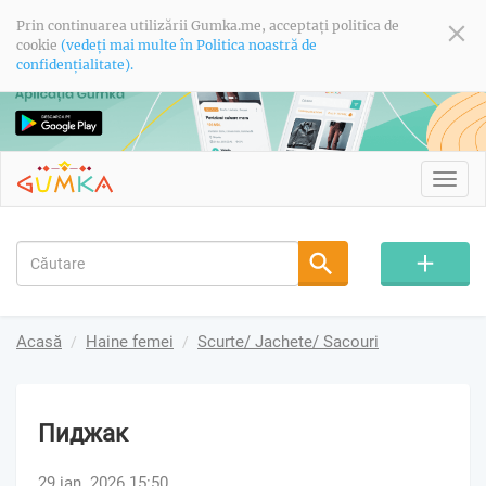
Prin continuarea utilizării Gumka.me, acceptați politica de
cookie
(vedeți mai multe în Politica noastră de
confidențialitate).
Toggl
navig
Acasă
Haine femei
Scurte/ Jachete/ Sacouri
Пиджак
29 ian. 2026 15:50